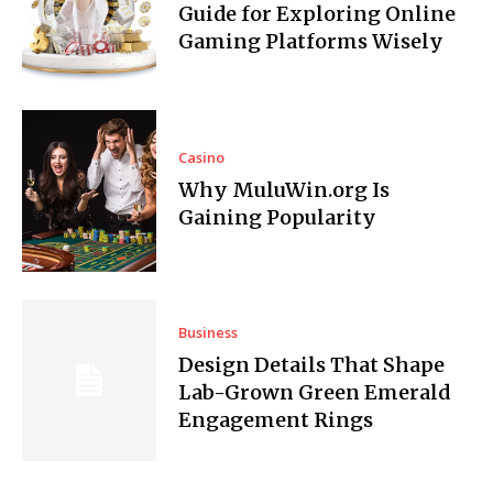
Guide for Exploring Online
Gaming Platforms Wisely
Casino
Why MuluWin.org Is
Gaining Popularity
Business
Design Details That Shape
Lab-Grown Green Emerald
Engagement Rings