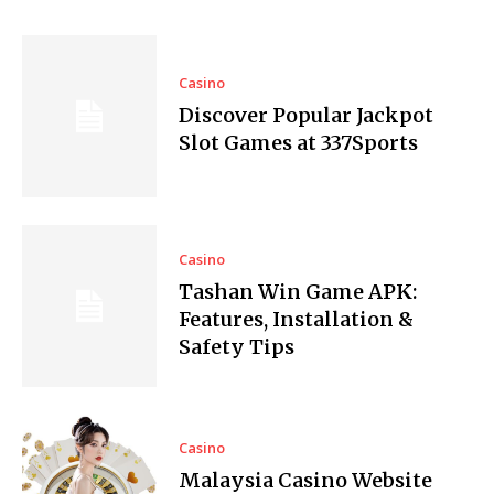
Casino
Discover Popular Jackpot
Slot Games at 337Sports
Casino
Tashan Win Game APK:
Features, Installation &
Safety Tips
Casino
Malaysia Casino Website