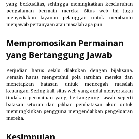
yang berkualitas, sehingga meningkatkan keseluruhan
pengalaman bermain mereka. Situs web ini juga
menyediakan layanan pelanggan untuk membantu
menjawab pertanyaan atau masalah apa pun.
Mempromosikan Permainan
yang Bertanggung Jawab
Perjudian harus selalu dilakukan dengan bijaksana.
Pemain harus mengetahui pola taruhan mereka dan
menetapkan batasan untuk mencegah masalah
keuangan. Sering kali, situs web yang andal menyertakan
tindakan permainan yang bertanggung jawab seperti
batasan setoran dan pilihan pembatasan akun untuk
memungkinkan pengguna mengendalikan pengeluaran
mereka.
Kesimpulan