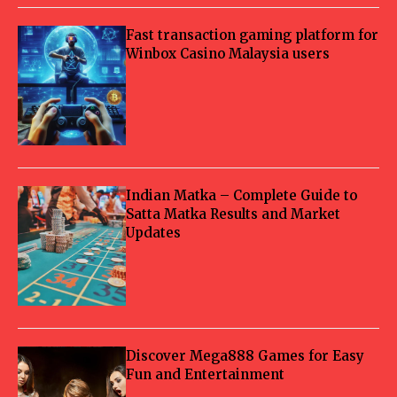
Fast transaction gaming platform for
Winbox Casino Malaysia users
Indian Matka – Complete Guide to
Satta Matka Results and Market
Updates
Discover Mega888 Games for Easy
Fun and Entertainment